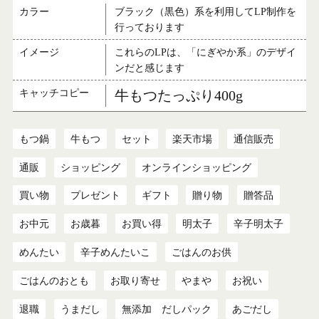
カラー
ブラック（黒色）系を利用してLP制作を
行っております
イメージ
これらのLPは、「にぎやか系」のデザイ
ンだと感じます
キャッチコピー
牛もつたっぷり400g
もつ鍋
牛もつ
セット
楽天市場
通信販売
通販
ショッピング
オンラインショッピング
買い物
プレゼント
ギフト
贈り物
贈答品
お中元
お歳暮
お買い得
明太子
辛子明太子
めんたい
辛子めんたいこ
ごはんのお供
ごはんのおとも
お取り寄せ
やまや
お祝い
退職
うまだし
無添加 だしパック
あごだし