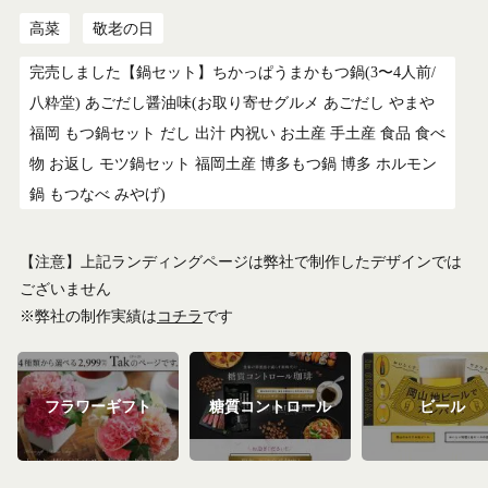
高菜
敬老の日
完売しました【鍋セット】ちかっぱうまかもつ鍋(3〜4人前/
八粋堂) あごだし醤油味(お取り寄せグルメ あごだし やまや
福岡 もつ鍋セット だし 出汁 内祝い お土産 手土産 食品 食べ
物 お返し モツ鍋セット 福岡土産 博多もつ鍋 博多 ホルモン
鍋 もつなべ みやげ)
【注意】上記ランディングページは弊社で制作したデザインでは
ございません
※弊社の制作実績は
コチラ
です
フラワーギフト
糖質コントロール
ビール