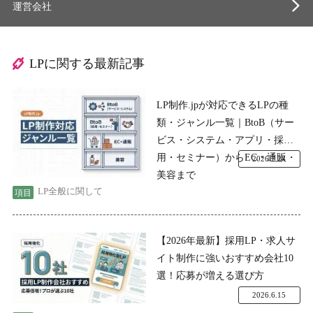
運営会社
LPに関する最新記事
LP制作.jpが対応できるLPの種
類・ジャンル一覧｜BtoB（サー
ビス・システム・アプリ・採
用・セミナー）からEC・通販・
2026.7.24
美容まで
LP全般に関して
【2026年最新】採用LP・求人サ
イト制作に強いおすすめ会社10
選！応募が増える選び方
2026.6.15