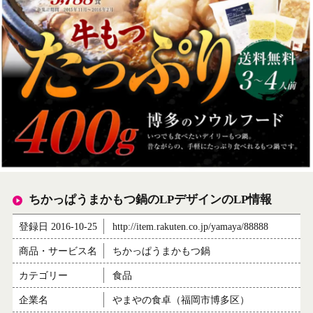
ちかっぱうまかもつ鍋のLPデザインのLP情報
登録日 2016-10-25
http://item.rakuten.co.jp/yamaya/88888
商品・サービス名
ちかっぱうまかもつ鍋
カテゴリー
食品
企業名
やまやの食卓（福岡市博多区）