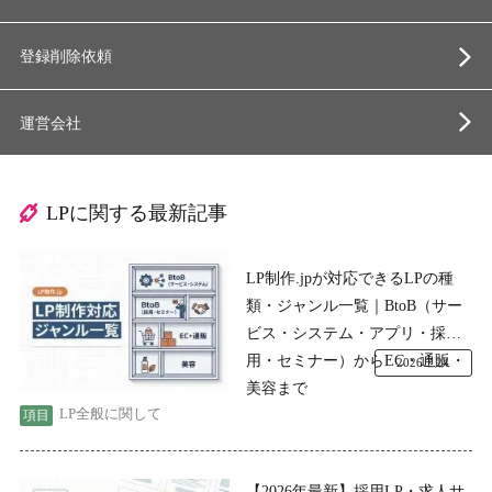
登録削除依頼
運営会社
LPに関する最新記事
LP制作.jpが対応できるLPの種
類・ジャンル一覧｜BtoB（サー
ビス・システム・アプリ・採
用・セミナー）からEC・通販・
2026.7.24
美容まで
LP全般に関して
【2026年最新】採用LP・求人サ