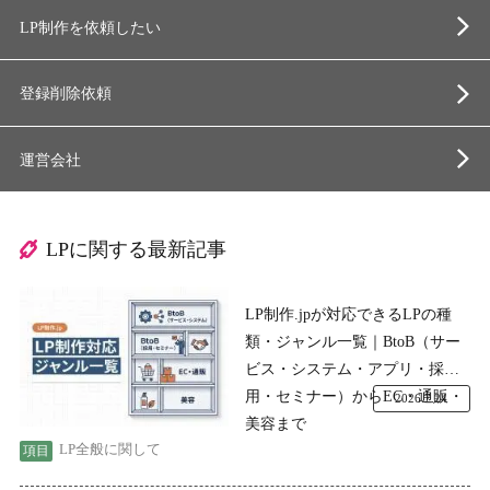
LP制作を依頼したい
登録削除依頼
運営会社
LPに関する最新記事
LP制作.jpが対応できるLPの種
類・ジャンル一覧｜BtoB（サー
ビス・システム・アプリ・採
用・セミナー）からEC・通販・
2026.7.24
美容まで
LP全般に関して