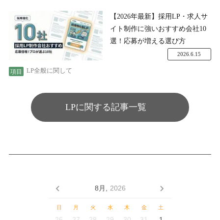
【2026年最新】採用LP・求人サ
イト制作に強いおすすめ会社10
選！応募が増える選び方
2026.6.15
LP全般に関して
LPに関する記事一覧
8月,
2026
日
月
火
水
木
金
土
26
27
28
29
30
31
1