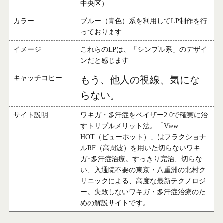
中央区）
カラー
ブルー（青色）系を利用してLP制作を行
っております
イメージ
これらのLPは、「シンプル系」のデザイ
ンだと感じます
キャッチコピー
もう、他人の視線、気にな
らない。
サイト説明
ワキガ・多汗症をベイザー2.0で確実に治
すトリプルメリット法。「View
HOT（ビューホット）」はフラクショナ
ルRF（高周波）を用いた切らないワキ
ガ･多汗症治療。すっきり完治、切らな
い、入通院不要の東京・八重洲の北村ク
リニックによる、高度な最新テクノロジ
ー。失敗しないワキガ・多汗症治療のた
めの解説サイトです。