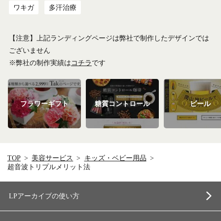
ワキガ
多汗治療
【注意】上記ランディングページは弊社で制作したデザインでは
ございません
※弊社の制作実績は
コチラ
です
フラワーギフト
糖質コントロール
ビール
TOP
美容サービス
キッズ・ベビー用品
超音波トリプルメリット法
LPアーカイブの使い方