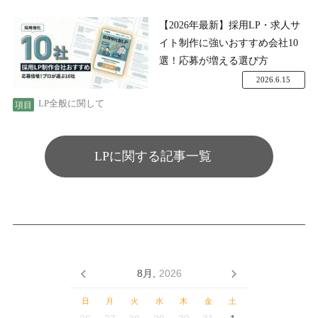
【2026年最新】採用LP・求人サ
イト制作に強いおすすめ会社10
選！応募が増える選び方
2026.6.15
LP全般に関して
LPに関する記事一覧
8月,
2026
日
月
火
水
木
金
土