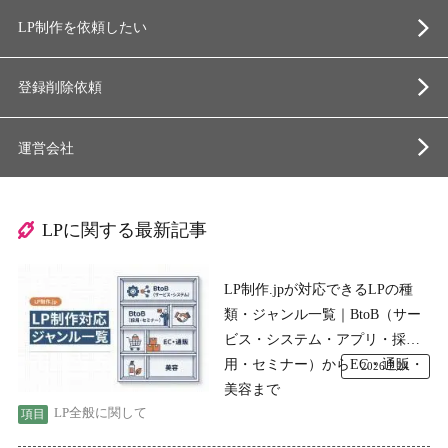
LP制作を依頼したい
登録削除依頼
運営会社
LPに関する最新記事
LP制作.jpが対応できるLPの種
類・ジャンル一覧｜BtoB（サー
ビス・システム・アプリ・採
用・セミナー）からEC・通販・
2026.7.24
美容まで
LP全般に関して