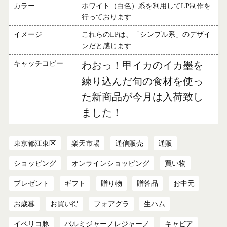
カラー
ホワイト（白色）系を利用してLP制作を
行っております
イメージ
これらのLPは、「シンプル系」のデザイ
ンだと感じます
キャッチコピー
わおっ！甲イカのイカ墨を
練り込んだ旬の食材を使っ
た新商品が今月は入荷致し
ました！
東京都江東区
楽天市場
通信販売
通販
ショッピング
オンラインショッピング
買い物
プレゼント
ギフト
贈り物
贈答品
お中元
お歳暮
お買い得
フォアグラ
生ハム
イベリコ豚
パルミジャーノレジャーノ
キャビア