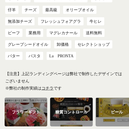
仔羊
チーズ
最高級
オリーブオイル
無添加チーズ
フレッシュフォアグラ
牛ヒレ
ビーフ
業務用
マグレカナール
送料無料
グレープシードオイル
卸価格
セレクトショップ
バター
パスタ
La PRONTA
【注意】上記ランディングページは弊社で制作したデザインでは
ございません
※弊社の制作実績は
コチラ
です
フラワーギフト
糖質コントロール
ビール