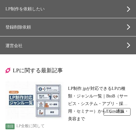
LP制作を依頼したい
登録削除依頼
運営会社
LPに関する最新記事
LP制作.jpが対応できるLPの種
類・ジャンル一覧｜BtoB（サー
ビス・システム・アプリ・採
用・セミナー）からEC・通販・
2026.7.24
美容まで
LP全般に関して