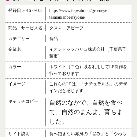
登録日 2016-09-02
https://www.topvalu.net/greeneye-
tasmanianbeefsyosai/
商品・サービス名
タスマニアビーフ
カテゴリー
食品
企業名
イオントップバリュ株式会社（千葉県千
葉市）
カラー
ホワイト（白色）系を利用してLP制作を
行っております
イメージ
これらのLPは、「ナチュラル系」のデザ
インだと感じます
キャッチコピー
自然のなかで、自然を食べ
て、自然のまんま、育ちま
した。
サイト説明
食べ飽きない赤身の「旨み」と「やわら