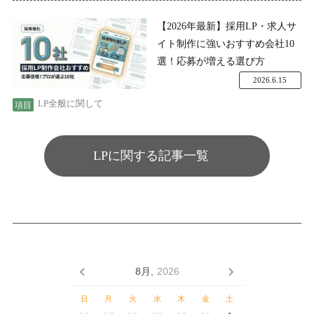
【2026年最新】採用LP・求人サ
イト制作に強いおすすめ会社10
選！応募が増える選び方
2026.6.15
LP全般に関して
LPに関する記事一覧
8月,
2026
日
月
火
水
木
金
土