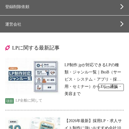
登録削除依頼
運営会社
LPに関する最新記事
LP制作.jpが対応できるLPの種
類・ジャンル一覧｜BtoB（サー
ビス・システム・アプリ・採
用・セミナー）からEC・通販・
2026.7.24
美容まで
LP全般に関して
【2026年最新】採用LP・求人サ
イト制作に強いおすすめ会社10