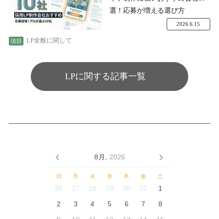
選！応募が増える選び方
2026.6.15
LP全般に関して
LPに関する記事一覧
8月,
2026
日
月
火
水
木
金
土
26
27
28
29
30
31
1
2
3
4
5
6
7
8