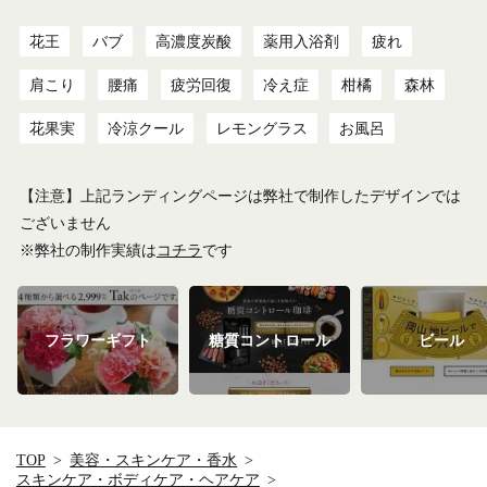
花王
バブ
高濃度炭酸
薬用入浴剤
疲れ
肩こり
腰痛
疲労回復
冷え症
柑橘
森林
花果実
冷涼クール
レモングラス
お風呂
【注意】上記ランディングページは弊社で制作したデザインでは
ございません
※弊社の制作実績は
コチラ
です
フラワーギフト
糖質コントロール
ビール
TOP
美容・スキンケア・香水
スキンケア・ボディケア・ヘアケア