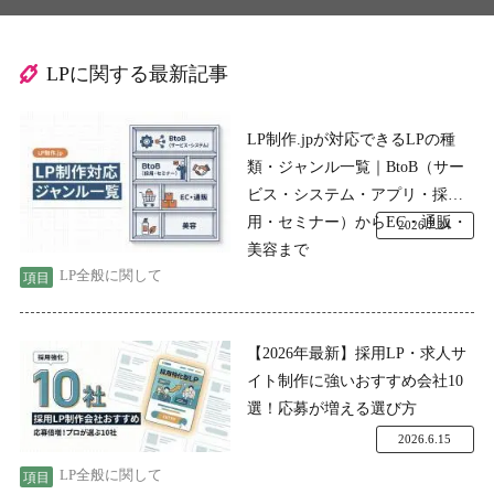
LPに関する最新記事
LP制作.jpが対応できるLPの種
類・ジャンル一覧｜BtoB（サー
ビス・システム・アプリ・採
用・セミナー）からEC・通販・
2026.7.24
美容まで
LP全般に関して
【2026年最新】採用LP・求人サ
イト制作に強いおすすめ会社10
選！応募が増える選び方
2026.6.15
LP全般に関して