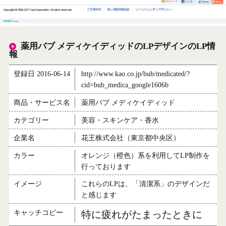
薬用バブ メディケイディッドのLPデザインのLP情
報
登録日 2016-06-14
http://www.kao.co.jp/bub/medicated/?
cid=bub_medica_google1606b
商品・サービス名
薬用バブ メディケイディッド
カテゴリー
美容・スキンケア・香水
企業名
花王株式会社（東京都中央区）
カラー
オレンジ（橙色）系を利用してLP制作を
行っております
イメージ
これらのLPは、「清潔系」のデザインだ
と感じます
キャッチコピー
特に疲れがたまったときに