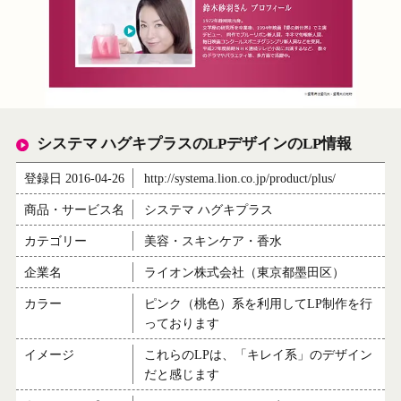
システマ ハグキプラスのLPデザインのLP情報
登録日 2016-04-26
http://systema.lion.co.jp/product/plus/
商品・サービス名
システマ ハグキプラス
カテゴリー
美容・スキンケア・香水
企業名
ライオン株式会社（東京都墨田区）
カラー
ピンク（桃色）系を利用してLP制作を行
っております
イメージ
これらのLPは、「キレイ系」のデザイン
だと感じます