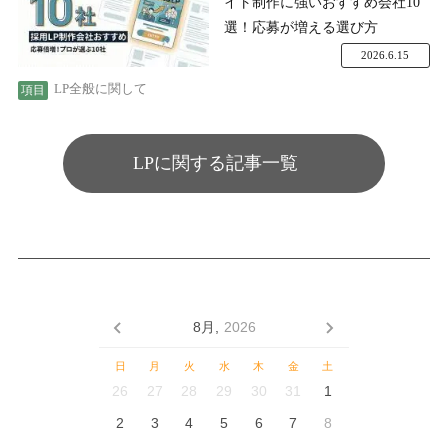
イト制作に強いおすすめ会社10
選！応募が増える選び方
2026.6.15
LP全般に関して
LPに関する記事一覧
8月,
2026
日
月
火
水
木
金
土
26
27
28
29
30
31
1
2
3
4
5
6
7
8