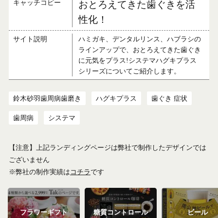
キャッチコピー
おとろえてきた歯ぐきを活
性化！
サイト説明
ハミガキ、デンタルリンス、ハブラシの
ラインアップで、おとろえてきた歯ぐき
に元気をプラス!システマハグキプラス
シリーズについてご紹介します。
鈴木砂羽歯周病歯磨き
ハグキプラス
歯ぐき 症状
歯周病
システマ
【注意】上記ランディングページは弊社で制作したデザインでは
ございません
※弊社の制作実績は
コチラ
です
フラワーギフト
糖質コントロール
ビール