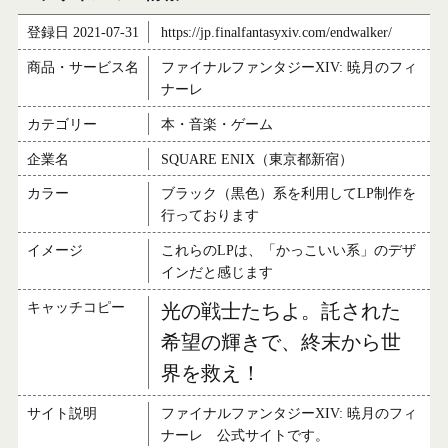
登録日 2021-07-31
https://jp.finalfantasyxiv.com/endwalker/
商品・サービス名
ファイナルファンタジーXIV: 暁月のフィ
ナーレ
カテゴリー
本・音楽・ゲーム
企業名
SQUARE ENIX（東京都新宿）
カラー
ブラック（黒色）系を利用してLP制作を
行っております
イメージ
これらのLPは、「かっこいい系」のデザ
インだと感じます
キャッチコピー
光の戦士たちよ。託された
希望の輝きで、終末から世
界を救え！
サイト説明
ファイナルファンタジーXIV: 暁月のフィ
ナーレ 公式サイトです。