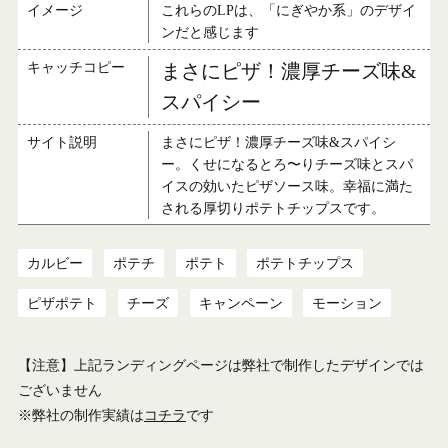
イメージ
これらのLPは、「にぎやか系」のデザイ
ンだと感じます
キャッチコピー
まさにピザ！濃厚チーズ味&
スパイシー
サイト説明
まさにピザ！濃厚チーズ味&スパイシ
ー。くせになるとろ〜りチーズ味とスパ
イスの効いたピザソース味。幸福に満た
される厚切りポテトチップスです。
カルビー
ポテチ
ポテト
ポテトチップス
ピザポテト
チーズ
キャンペーン
モーション
【注意】上記ランディングページは弊社で制作したデザインでは
ございません
※弊社の制作実績は
コチラ
です