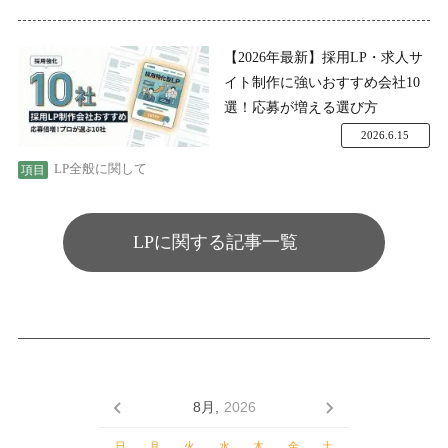
【2026年最新】採用LP・求人サ
イト制作に強いおすすめ会社10
選！応募が増える選び方
2026.6.15
LP全般に関して
LPに関する記事一覧
8月,
2026
日
月
火
水
木
金
土