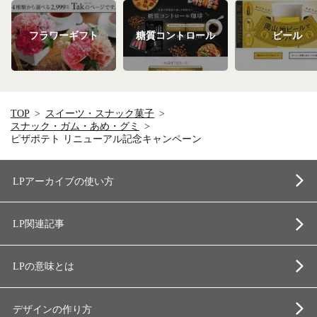
フラワーギフト
糖質コントロール
ビール
TOP
スイーツ・スナック菓子
スナック・ガム・あめ・グミ
ピザポテト リニューアル記念キャンペーン
LPアーカイブの使い方
LP関連記事
LPの意味とは
デザインの作り方