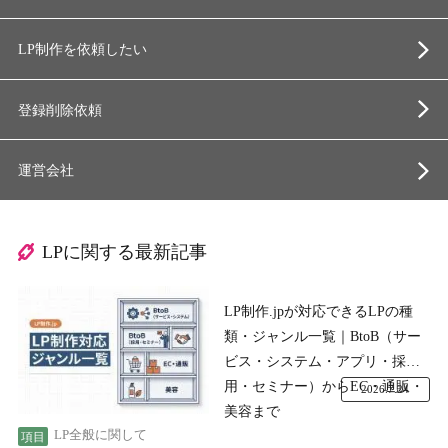
LP制作を依頼したい
登録削除依頼
運営会社
LPに関する最新記事
LP制作.jpが対応できるLPの種
類・ジャンル一覧｜BtoB（サー
ビス・システム・アプリ・採
用・セミナー）からEC・通販・
2026.7.24
美容まで
LP全般に関して