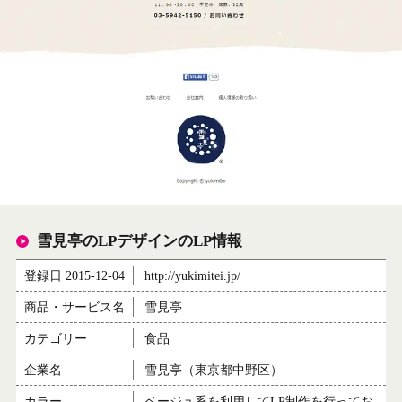
雪見亭のLPデザインのLP情報
登録日 2015-12-04
http://yukimitei.jp/
商品・サービス名
雪見亭
カテゴリー
食品
企業名
雪見亭（東京都中野区）
カラー
ベージュ系を利用してLP制作を行ってお