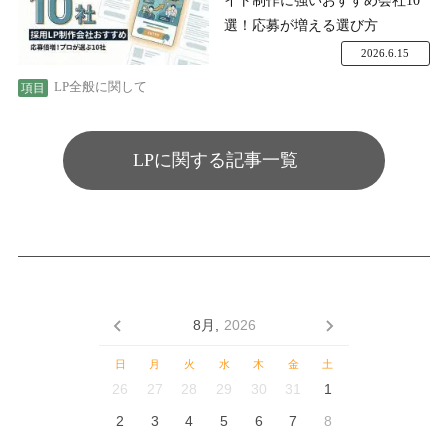
イト制作に強いおすすめ会社10
選！応募が増える選び方
2026.6.15
LP全般に関して
LPに関する記事一覧
8月,
2026
日
月
火
水
木
金
土
26
27
28
29
30
31
1
2
3
4
5
6
7
8