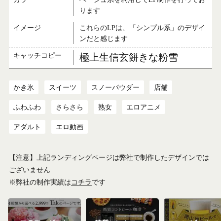
ります
イメージ
これらのLPは、「シンプル系」のデザイ
ンだと感じます
キャッチコピー
極上生信玄餅きな粉雪
かき氷
スイーツ
スノーパウダー
店舗
ふわふわ
さらさら
熟女
エロアニメ
アダルト
エロ動画
【注意】上記ランディングページは弊社で制作したデザインでは
ございません
※弊社の制作実績は
コチラ
です