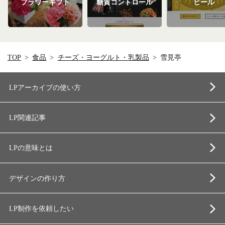
フラワーギフト
糖質コントロール
ビール
TOP
食品
チーズ・ヨーグルト・乳製品
雪見亭
LPアーカイブの使い方
LP関連記事
LPの意味とは
デザインの作り方
LP制作を依頼したい