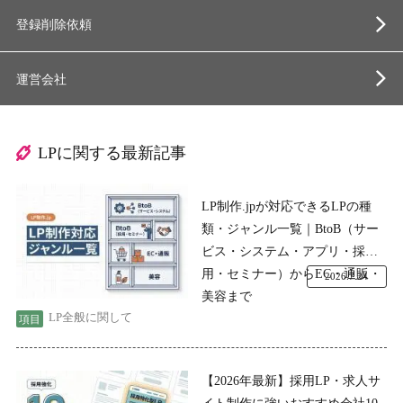
登録削除依頼
運営会社
LPに関する最新記事
LP制作.jpが対応できるLPの種
類・ジャンル一覧｜BtoB（サー
ビス・システム・アプリ・採
用・セミナー）からEC・通販・
2026.7.24
美容まで
LP全般に関して
【2026年最新】採用LP・求人サ