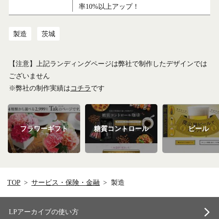
率10%以上アップ！
製造
茨城
【注意】上記ランディングページは弊社で制作したデザインでは
ございません
※弊社の制作実績は
コチラ
です
フラワーギフト
糖質コントロール
ビール
TOP
サービス・保険・金融
製造
LPアーカイブの使い方