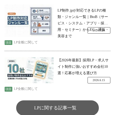
LP制作.jpが対応できるLPの種
類・ジャンル一覧｜BtoB（サー
ビス・システム・アプリ・採
用・セミナー）からEC・通販・
2026.7.24
美容まで
LP全般に関して
【2026年最新】採用LP・求人サ
イト制作に強いおすすめ会社10
選！応募が増える選び方
2026.6.15
LP全般に関して
LPに関する記事一覧