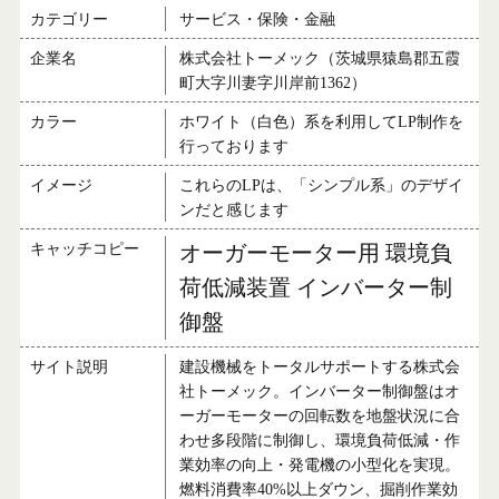
カテゴリー
サービス・保険・金融
企業名
株式会社トーメック（茨城県猿島郡五霞
町大字川妻字川岸前1362）
カラー
ホワイト（白色）系を利用してLP制作を
行っております
イメージ
これらのLPは、「シンプル系」のデザイ
ンだと感じます
キャッチコピー
オーガーモーター用 環境負
荷低減装置 インバーター制
御盤
サイト説明
建設機械をトータルサポートする株式会
社トーメック。インバーター制御盤はオ
ーガーモーターの回転数を地盤状況に合
わせ多段階に制御し、環境負荷低減・作
業効率の向上・発電機の小型化を実現。
燃料消費率40%以上ダウン、掘削作業効