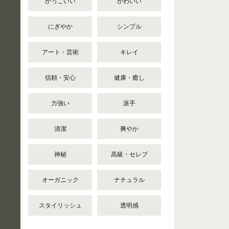
かっこいい
かわいい
にぎやか
シンプル
アート・芸術
キレイ
信頼・安心
健康・癒し
力強い
派手
清潔
爽やか
神秘
高級・セレブ
オーガニック
ナチュラル
スタイリッシュ
透明感