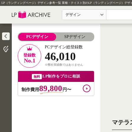
LP（ランディングページ）デザイン参考一覧
業種・テイスト別のLP（ランディングページ）デザ
デザイン
PCデザイン
SPデザイン
PCデザイン総登録数
46,010
登録数
No.1
※弊社実績数ではありません
LP制作をプロに相談
無料
89,800
制作費用
円〜
マテラ