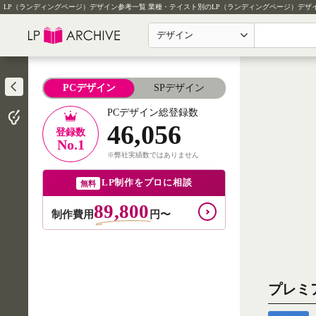
LP（ランディングページ）デザイン参考一覧
業種・テイスト別のLP（ランディングページ）デザ
デザイン
PCデザイン
SPデザイン
PCデザイン総登録数
46,056
登録数
No.1
※弊社実績数ではありません
LP制作をプロに相談
無料
89,800
制作費用
円〜
プレミ