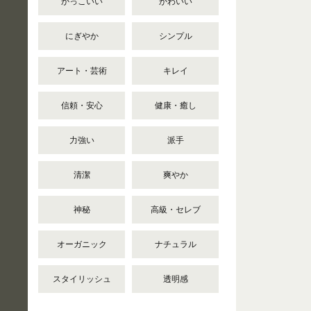
かっこいい
かわいい
にぎやか
シンプル
アート・芸術
キレイ
信頼・安心
健康・癒し
力強い
派手
清潔
爽やか
神秘
高級・セレブ
オーガニック
ナチュラル
スタイリッシュ
透明感