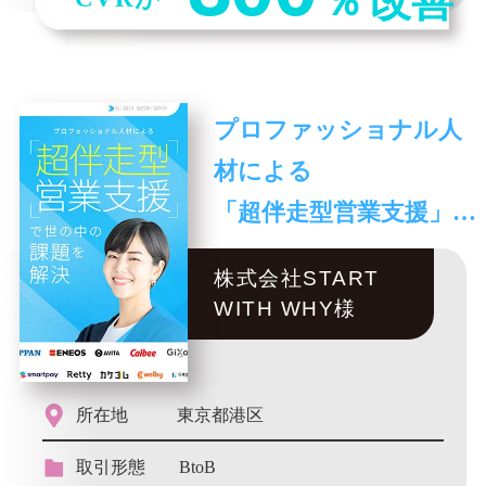
％
改善
プロファッショナル人
材による
「超伴走型営業支援」サ
ービス
株式会社START
WITH WHY様
所在地
東京都港区
取引形態
BtoB