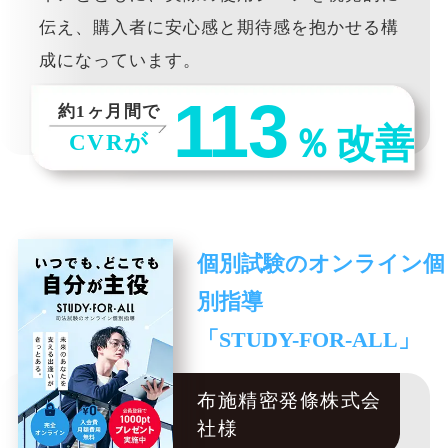
伝え、購入者に安心感と期待感を抱かせる構
成になっています。
113
約1ヶ月間で
％
改善
CVRが
個別試験のオンライン個
別指導
「STUDY-FOR-ALL」
布施精密発條株式会
社様