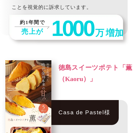
ことを視覚的に訴求しています。
1000
約1年間で
売上が
万
増加
徳島スイーツポテト「薫
（Kaoru）」
Casa de Pastel様