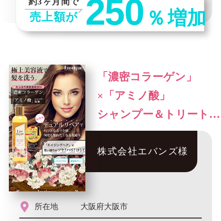
250
約3ヶ月間で
％
増加
売上額が
「濃密コラーゲン」
×「アミノ酸」
シャンプー＆トリートメ
ント
株式会社エバンズ様
所在地
大阪府大阪市