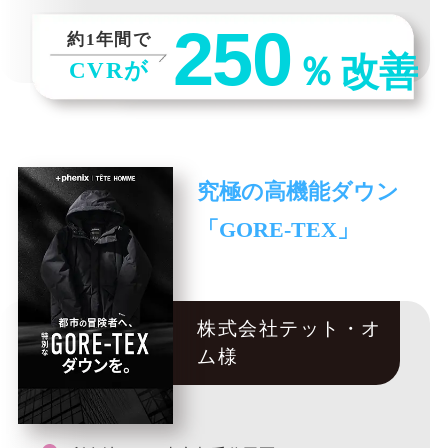
250
約1年間で
％
改善
CVRが
究極の高機能ダウン
「GORE-TEX」
株式会社テット・オ
ム様