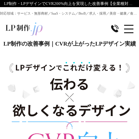
LP制作・LPデザインでCVR200%向上を実現した改善事例【全業種対応】
対応領域：サービス・無形商材／SaaS・システム／BtoB／求人・採用／美容・健康／食品／EC・通販 ほか全業種のLP制作に対応
LP制作の改善事例｜CVRが上がったLPデザイン実績