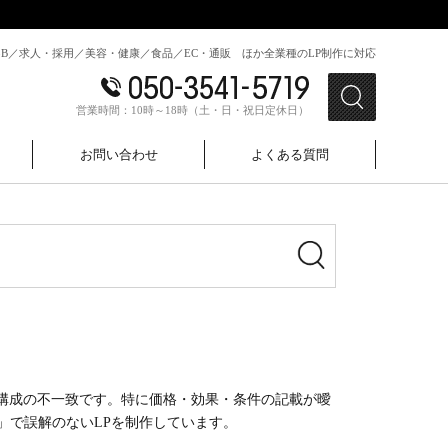
toB／求人・採用／美容・健康／食品／EC・通販 ほか全業種のLP制作に対応
営業時間：10時～18時（土・日・祝日定休日）
お問い合わせ
よくある質問
？
構成の不一致です。特に価格・効果・条件の記載が曖
計」で誤解のないLPを制作しています。