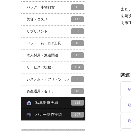
バッグ・小物雑貨
15
また
を与
美容・コスメ
117
明確
サプリメント
67
ペット・花・DIY工具
10
求人採用・派遣関連
17
サービス（役務）
164
関連
システム・アプリ・ツール
56
Q
資産運用・セミナー
18
写真撮影実績
115
Q
バナー制作実績
107
Q