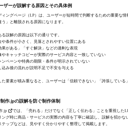
ーザーが誤解する原因とその具体例
ディングページ（LP）は、ユーザーが短時間で判断するための重要な情
違う」と離脱される原因になります。
ある誤解の原因は以下の通りです。
金や条件が小さく、見落とされやすい位置にある
効果がある」「すぐ解決」などの過剰な表現
像やキャッチコピーが実際のサービス内容と一致していない
ャンペーンや特典の期限・条件が明示されていない
し込み後の流れが説明不足で不安を与える
した要素が積み重なると、ユーザーは「信頼できない」「誇張している
P制作.jpの誤解を防ぐ制作体制
.jp
では、「売れる」だけでなく「正しく伝わる」ことを重視したL
リング時に商品・サービスの実際の内容を丁寧に確認し、誤解を招かな
ステップなどは、見やすく分かりやすく整理して掲載します。