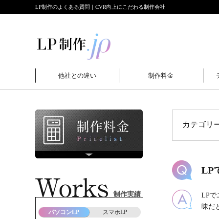
LP制作のよくある質問｜CVR向上にこだわる制作会社
他社との違い
制作料金
L
制作実績
LP
昧だ
パソコンLP
スマホLP