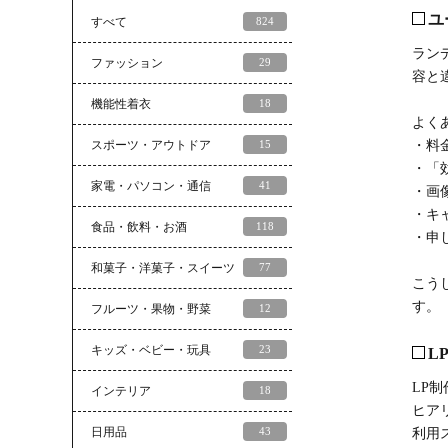
ユ
すべて
824
ラン
ファッション
29
容と
機能性着衣
18
よく
スポーツ・アウトドア
15
・料
・「
家電・パソコン・通信
41
・画
・キ
食品・飲料・お酒
118
・申
和菓子・洋菓子・スイーツ
77
こう
す。
フルーツ・果物・野菜
12
キッズ・ベビー・玩具
23
L
LP制作
インテリア
18
ヒア
日用品
43
利用