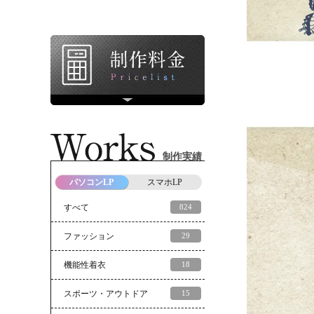
制作実績
パソコンLP
スマホLP
すべて
824
ファッション
29
機能性着衣
18
スポーツ・アウトドア
15