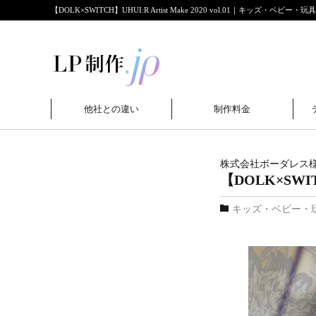
【DOLK×SWITCH】UHUI:R Artist Make 2020 vol.01｜キッズ・ベビ
他社との違い
制作料金
株式会社ボーダレス
【DOLK×SWITCH
キッズ・ベビー・