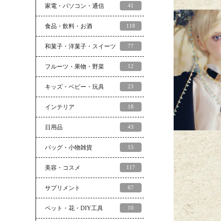
家電・パソコン・通信
41
食品・飲料・お酒
118
和菓子・洋菓子・スイーツ
77
フルーツ・果物・野菜
12
キッズ・ベビー・玩具
23
インテリア
18
日用品
43
バッグ・小物雑貨
15
美容・コスメ
117
サプリメント
67
ペット・花・DIY工具
10