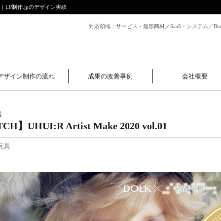
ー・玩具｜LP制作.jpのデザイン実績
対応領域：サービス・無形商材／SaaS・システム／B
デザイン制作の流れ
成果の改善事例
会社概要
様
】UHUI:R Artist Make 2020 vol.01
玩具