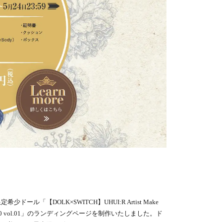
定希少ドール「【DOLK×SWITCH】UHUI:R Artist Make
20 vol.01」のランディングページを制作いたしました。ド