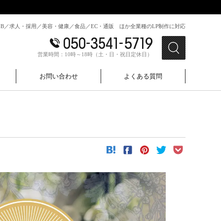
toB／求人・採用／美容・健康／食品／EC・通販 ほか全業種のLP制作に対応
営業時間：10時～18時（土・日・祝日定休日）
お問い合わせ
よくある質問