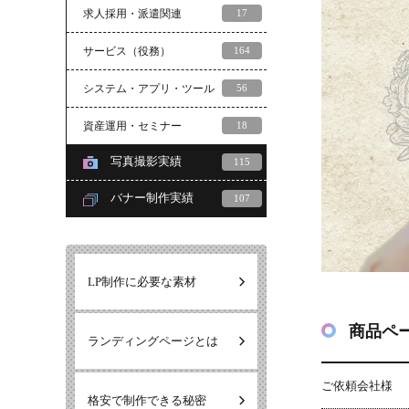
求人採用・派遣関連
17
サービス（役務）
164
システム・アプリ・ツール
56
資産運用・セミナー
18
写真撮影実績
115
バナー制作実績
107
LP制作に必要な素材
商品ペ
ランディングページとは
ご依頼会社様
格安で制作できる秘密