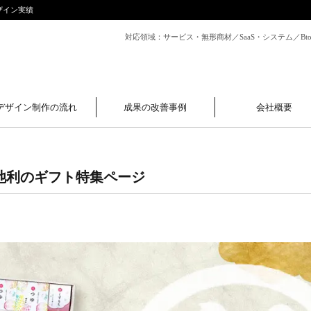
ザイン実績
対応領域：サービス・無形商材／SaaS・システム／B
デザイン制作の流れ
成果の改善事例
会社概要
池利のギフト特集ページ