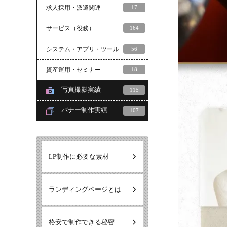
求人採用・派遣関連
17
サービス（役務）
164
システム・アプリ・ツール
56
資産運用・セミナー
18
写真撮影実績
115
バナー制作実績
107
LP制作に必要な素材
ランディングページとは
格安で制作できる秘密