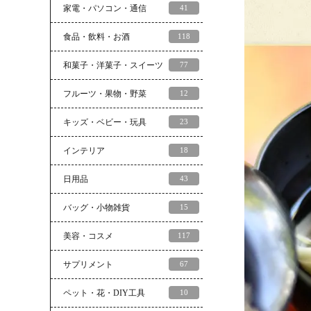
家電・パソコン・通信
41
食品・飲料・お酒
118
和菓子・洋菓子・スイーツ
77
フルーツ・果物・野菜
12
キッズ・ベビー・玩具
23
インテリア
18
日用品
43
バッグ・小物雑貨
15
美容・コスメ
117
サプリメント
67
ペット・花・DIY工具
10