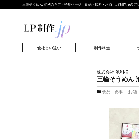
三輪そうめん 池利のギフト特集ページ｜食品・飲料・お酒｜LP制作.jpのデ
他社との違い
制作料金
株式会社 池利
様
三輪そうめん 
食品・飲料・お酒