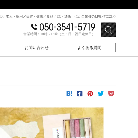
toB／求人・採用／美容・健康／食品／EC・通販 ほか全業種のLP制作に対応
営業時間：10時～18時（土・日・祝日定休日）
お問い合わせ
よくある質問