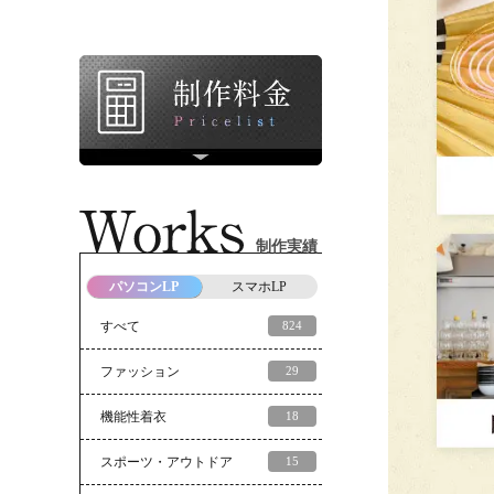
制作実績
パソコンLP
スマホLP
すべて
824
ファッション
29
機能性着衣
18
スポーツ・アウトドア
15