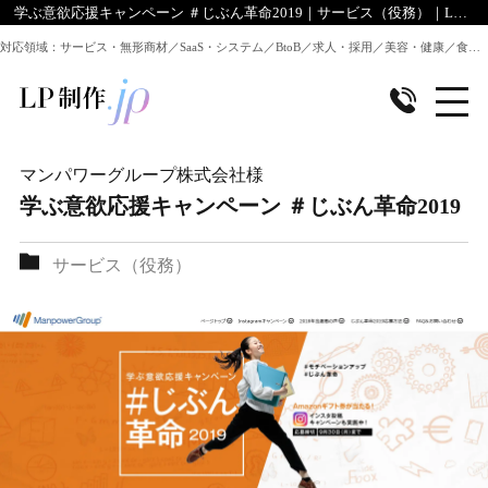
学ぶ意欲応援キャンペーン ＃じぶん革命2019｜サービス（役務）｜LP制作.jpのデザイン実績
対応領域：サービス・無形商材／SaaS・システム／BtoB／求人・採用／美容・健康／食品／EC・通販 ほか全業種のLP制作に対応
マンパワーグループ株式会社
様
学ぶ意欲応援キャンペーン ＃じぶん革命2019
サービス（役務）