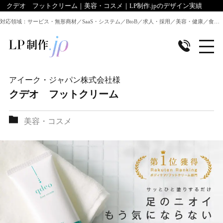
クデオ フットクリーム｜美容・コスメ｜LP制作.jpのデザイン実績
対応領域：サービス・無形商材／SaaS・システム／BtoB／求人・採用／美容・健康／食品／EC・通販 ほか全業種のLP制作に対応
アイーク・ジャパン株式会社
様
クデオ フットクリーム
美容・コスメ