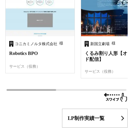
様
様
コニカミノルタ株式会社
新国立劇場
Robotics BPO
くるみ割り人形【オン
ド配信】
サービス（役務）
サービス（役務）
LP制作実績一覧