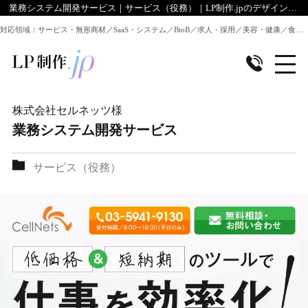
業務システム開発サービス｜サービス（役務）｜LP制作.jpのデザイン実績
対応領域：サービス・無形商材／SaaS・システム／BtoB／求人・採用／美容・健康／食品／EC・通販 ほか全業種のLP制作に対応
株式会社セルネッツ
様
業務システム開発サービス
サービス（役務）