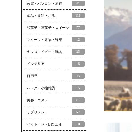
家電・パソコン・通信
41
食品・飲料・お酒
118
和菓子・洋菓子・スイーツ
77
フルーツ・果物・野菜
12
キッズ・ベビー・玩具
23
インテリア
18
日用品
43
バッグ・小物雑貨
15
美容・コスメ
117
サプリメント
67
ペット・花・DIY工具
10