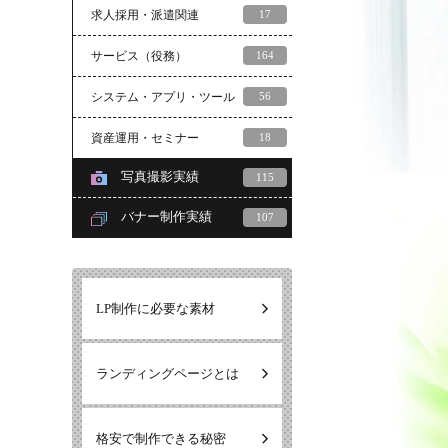
求人採用・派遣関連
17
サービス（役務）
164
システム・アプリ・ツール
56
資産運用・セミナー
18
写真撮影実績
115
バナー制作実績
107
LP制作に必要な素材
ランディングページとは
格安で制作できる秘密