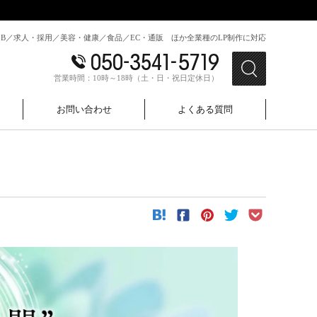
toB／求人・採用／美容・健康／食品／EC・通販 ほか全業種のLP制作に対応
営業時間：10時～18時（土・日・祝日定休日）
お問い合わせ
よくある質問