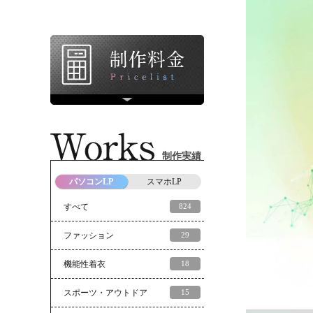
制作実績
パソコンLP
スマホLP
すべて
824
ファッション
29
機能性着衣
18
スポーツ・アウトドア
15