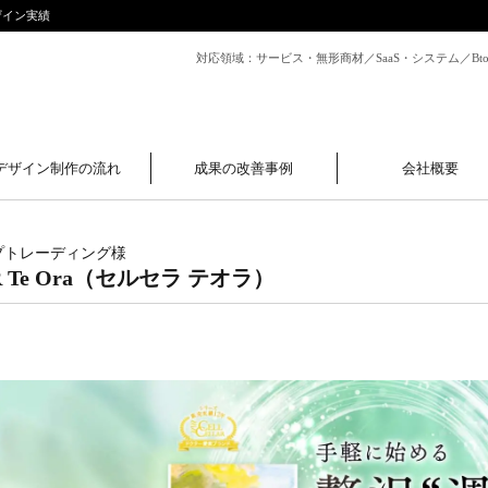
デザイン実績
対応領域：サービス・無形商材／SaaS・システム／B
デザイン制作の流れ
成果の改善事例
会社概要
プトレーディング
様
AR Te Ora（セルセラ テオラ）