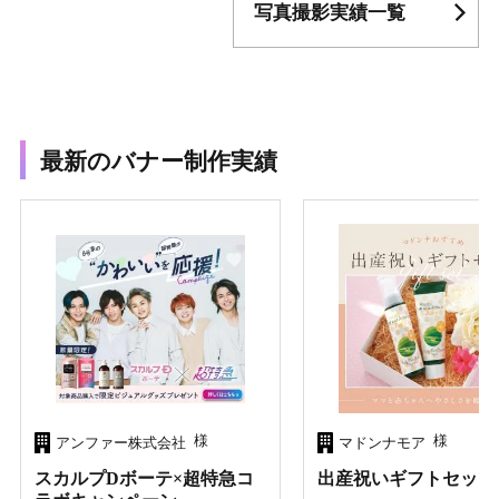
写真撮影実績一覧
最新のバナー制作実績
様
様
アンファー株式会社
マドンナモア
スカルプDボーテ×超特急コ
出産祝いギフトセット