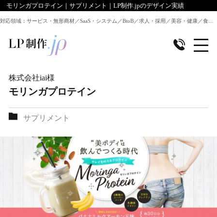
モリンガプロテイン｜サプリメント｜LP制作.jpのデザイン実績
対応領域：サービス・無形商材／SaaS・システム／BtoB／求人・採用／美容・健康／食品／EC・通販 ほか全業種のLP制作に対応
株式会社iai
様
モリンガプロテイン
サプリメント