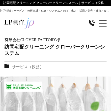
訪問宅配クリーニング クローバークリーンシステム｜サービス（役務）｜LP制作.jpのデザイン実績
対応領域：サービス・無形商材／SaaS・システム／BtoB／求人・採用／美容・健康／食品／EC・通販 ほか全業種のLP制作に対応
有限会社CLOVER FACTORY
様
訪問宅配クリーニング クローバークリーンシ
ステム
サービス（役務）