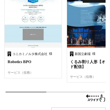
様
様
コニカミノルタ株式会社
新国立劇場
Robotics BPO
くるみ割り人形【オン
ド配信】
サービス（役務）
サービス（役務）