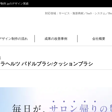
P制作.jpのデザイン実績
対応領域：サービス・無形商材／SaaS・システム／B
デザイン制作の流れ
成果の改善事例
会社概要
様
A テラヘルツ パドルブラシ/クッションブラシ