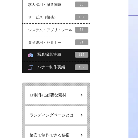
求人採用・派遣関連
25
サービス（役務）
197
システム・アプリ・ツール
53
資産運用・セミナー
21
写真撮影実績
115
バナー制作実績
107
LP制作に必要な素材
ランディングページとは
格安で制作できる秘密