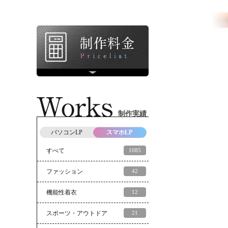
制作実績
パソコンLP
スマホLP
すべて
1085
ファッション
42
機能性着衣
12
スポーツ・アウトドア
21