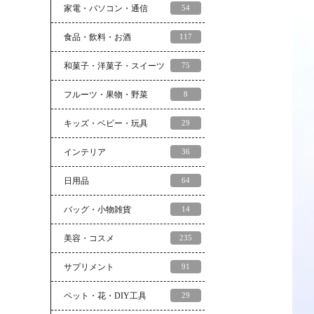
家電・パソコン・通信
54
食品・飲料・お酒
117
和菓子・洋菓子・スイーツ
75
フルーツ・果物・野菜
8
キッズ・ベビー・玩具
29
インテリア
36
日用品
64
バッグ・小物雑貨
14
美容・コスメ
235
サプリメント
91
ペット・花・DIY工具
29