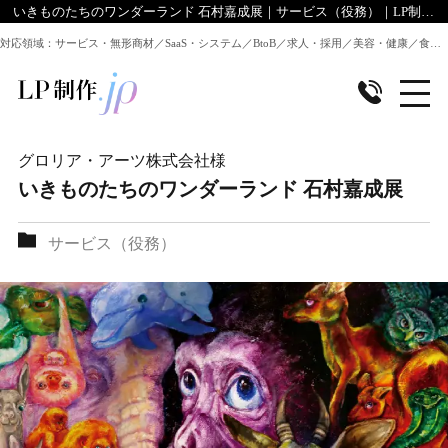
いきものたちのワンダーランド 石村嘉成展｜サービス（役務）｜LP制作.jpのデザイン実績
対応領域：サービス・無形商材／SaaS・システム／BtoB／求人・採用／美容・健康／食品／EC・通販 ほか全業種のLP制作に対応
グロリア・アーツ株式会社
様
いきものたちのワンダーランド 石村嘉成展
サービス（役務）