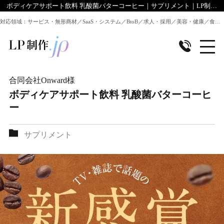
ボディケアサポート飲料 乳酸菌バターコーヒー｜サプリメント｜LP制作.jpのデザイン実績
対応領域：サービス・無形商材／SaaS・システム／BtoB／求人・採用／美容・健康／食品／EC・通販 ほか全業種のLP制作に対応
合同会社Onward
様
ボディケアサポート飲料 乳酸菌バターコーヒ
ー
サプリメント