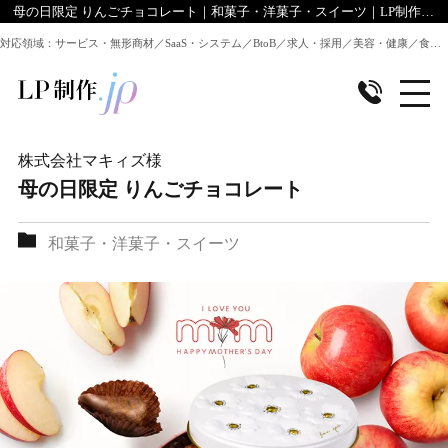
母の日限定 りんごチョコレート｜和菓子・洋菓子・スイーツ｜LP制作.jpのデザイン実績
対応領域：サービス・無形商材／SaaS・システム／BtoB／求人・採用／美容・健康／食品／EC・通販 ほか全業種のLP制作に対応
株式会社マキィズ
様
母の日限定 りんごチョコレート
和菓子・洋菓子・スイーツ