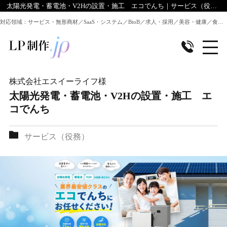
太陽光発電・蓄電池・V2Hの設置・施工 エコでんち｜サービス（役務）｜LP制作.jpのデザイン実績
対応領域：サービス・無形商材／SaaS・システム／BtoB／求人・採用／美容・健康／食品／EC・通販 ほか全業種のLP制作に対応
株式会社エスイーライフ
様
太陽光発電・蓄電池・V2Hの設置・施工 エ
コでんち
サービス（役務）