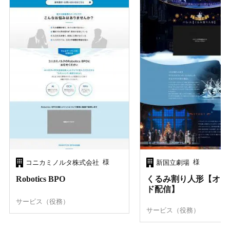
様
様
コニカミノルタ株式会社
新国立劇場
Robotics BPO
くるみ割り人形【オン
ド配信】
サービス（役務）
サービス（役務）