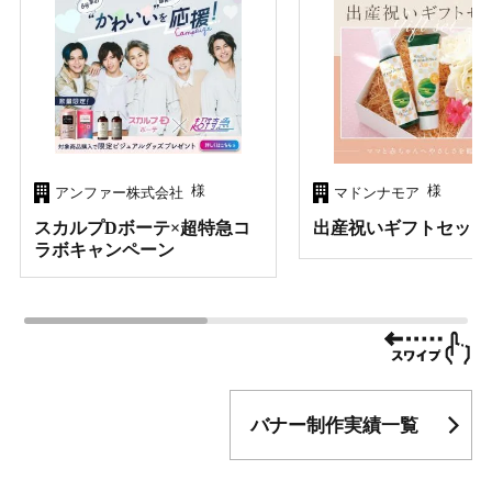
様
様
アンファー株式会社
マドンナモア
スカルプDボーテ×超特急コ
出産祝いギフトセット
ラボキャンペーン
バナー制作実績一覧