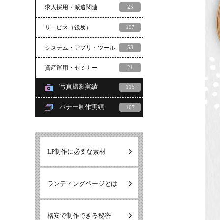
求人採用・派遣関連
25
サービス（役務）
197
システム・アプリ・ツール
53
資産運用・セミナー
21
写真撮影実績
115
バナー制作実績
107
LP制作に必要な素材
ランディングページとは
格安で制作できる秘密