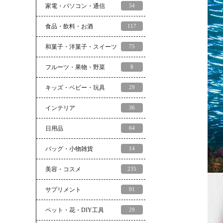
家電・パソコン・通信
54
食品・飲料・お酒
117
和菓子・洋菓子・スイーツ
75
フルーツ・果物・野菜
8
キッズ・ベビー・玩具
29
インテリア
36
日用品
64
バッグ・小物雑貨
14
美容・コスメ
235
サプリメント
91
ペット・花・DIY工具
29