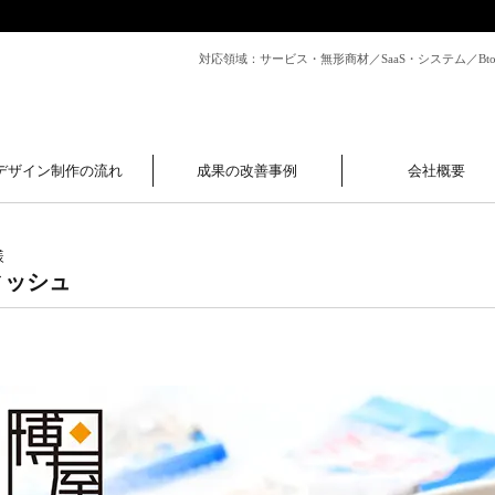
対応領域：サービス・無形商材／SaaS・システム／B
デザイン制作の流れ
成果の改善事例
会社概要
様
ィッシュ