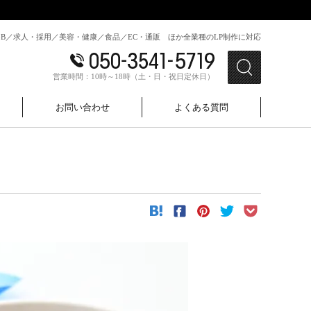
toB／求人・採用／美容・健康／食品／EC・通販 ほか全業種のLP制作に対応
営業時間：10時～18時（土・日・祝日定休日）
お問い合わせ
よくある質問