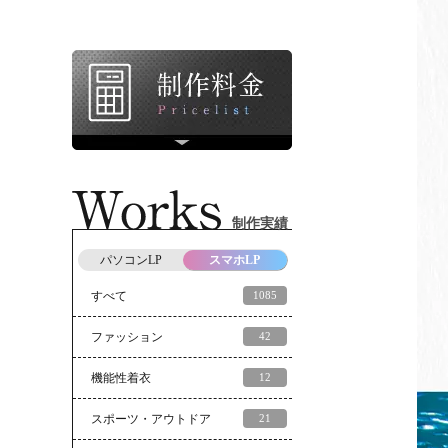
制作実績
パソコンLP
スマホLP
すべて
1085
ファッション
42
機能性着衣
12
スポーツ・アウトドア
21