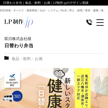
日替わり弁当｜食品・飲料・お酒｜LP制作.jpのデザイン実績
対応領域：サービス・無形商材／SaaS・システム／BtoB／求人・採用／美容・健康／食品／EC・通販 ほか全業種のLP制作に対応
双日株式会社
様
日替わり弁当
食品・飲料・お酒