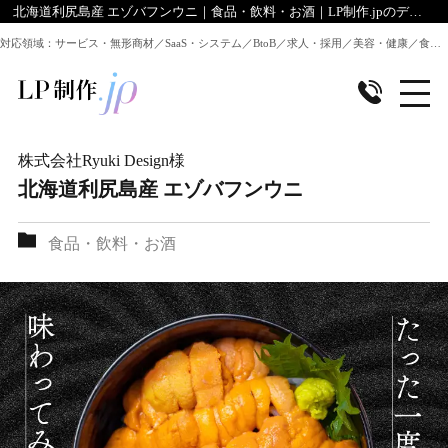
北海道利尻島産 エゾバフンウニ｜食品・飲料・お酒｜LP制作.jpのデザイン実績
対応領域：サービス・無形商材／SaaS・システム／BtoB／求人・採用／美容・健康／食品／EC・通販 ほか全業種のLP制作に対応
株式会社Ryuki Design
様
北海道利尻島産 エゾバフンウニ
食品・飲料・お酒