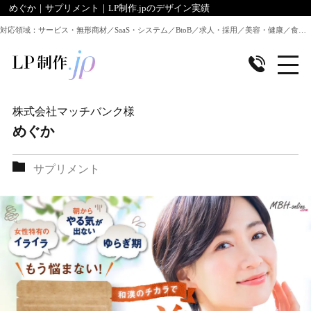
めぐか｜サプリメント｜LP制作.jpのデザイン実績
対応領域：サービス・無形商材／SaaS・システム／BtoB／求人・採用／美容・健康／食品／EC・通販 ほか全業種のLP制作に対応
株式会社マッチバンク
様
めぐか
サプリメント