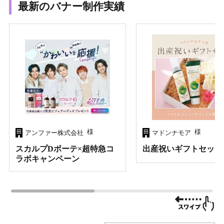
最新のバナー制作実績
様
様
アンファー株式会社
マドンナモア
スカルプDボーテ×超特急コ
出産祝いギフトセット
ラボキャンペーン