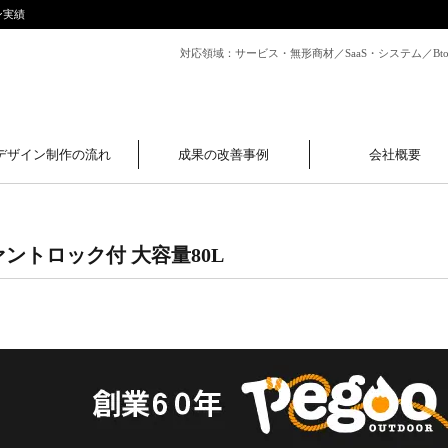
ン実績
対応領域：サービス・無形商材／SaaS・システム／B
デザイン制作の流れ
成果の改善事例
会社概要
ァントロック付 大容量80L