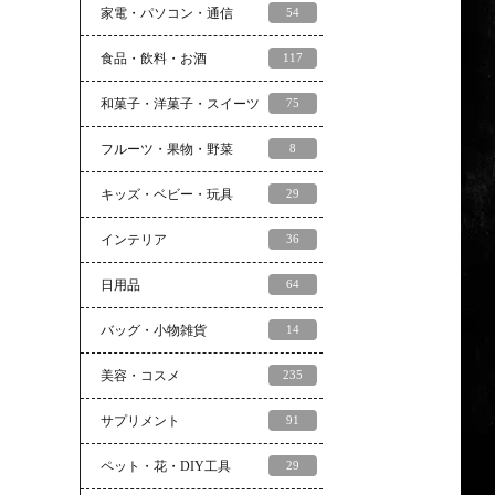
家電・パソコン・通信
54
食品・飲料・お酒
117
和菓子・洋菓子・スイーツ
75
フルーツ・果物・野菜
8
キッズ・ベビー・玩具
29
インテリア
36
日用品
64
バッグ・小物雑貨
14
美容・コスメ
235
サプリメント
91
ペット・花・DIY工具
29