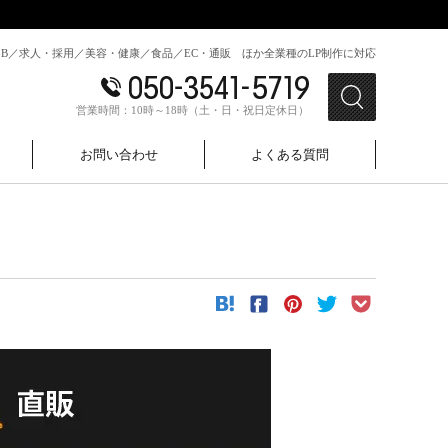
toB／求人・採用／美容・健康／食品／EC・通販 ほか全業種のLP制作に対応
営業時間：10時～18時（土・日・祝日定休日）
お問い合わせ
よくある質問