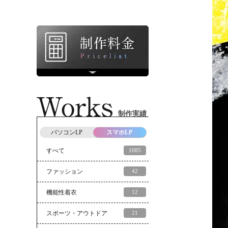
制作実績
パソコンLP
スマホLP
すべて
1085
ファッション
42
機能性着衣
12
スポーツ・アウトドア
21