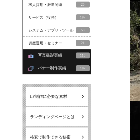
求人採用・派遣関連
25
サービス（役務）
197
システム・アプリ・ツール
53
資産運用・セミナー
21
写真撮影実績
115
バナー制作実績
107
LP制作に必要な素材
ランディングページとは
格安で制作できる秘密