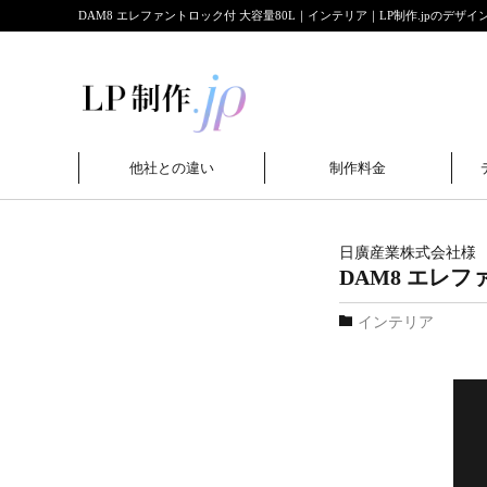
DAM8 エレファントロック付 大容量80L｜インテリア｜LP制作.jpのデザイ
他社との違い
制作料金
日廣産業株式会社
様
DAM8 エレフ
インテリア