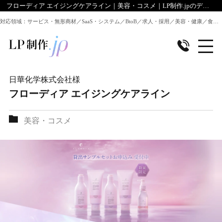
フローディア エイジングケアライン｜美容・コスメ｜LP制作.jpのデザイン実績
対応領域：サービス・無形商材／SaaS・システム／BtoB／求人・採用／美容・健康／食品／EC・通販 ほか全業種のLP制作に対応
日華化学株式会社
様
フローディア エイジングケアライン
美容・コスメ