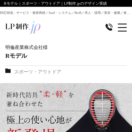
Rモデル｜スポーツ・アウトドア｜LP制作.jpのデザイン実績
対応領域：サービス・無形商材／SaaS・システム／BtoB／求人・採用／美容・健康／食品／EC・通販 ほか全業種のLP制作に対応
明倫産業株式会社
様
Rモデル
スポーツ・アウトドア