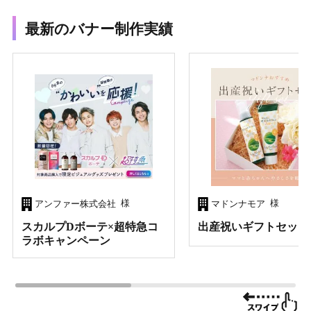
最新のバナー制作実績
様
様
アンファー株式会社
マドンナモア
スカルプDボーテ×超特急コ
出産祝いギフトセット
ラボキャンペーン