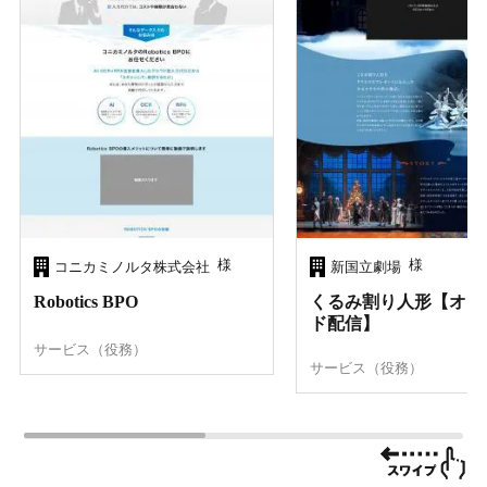
様
様
コニカミノルタ株式会社
新国立劇場
Robotics BPO
くるみ割り人形【オン
ド配信】
サービス（役務）
サービス（役務）