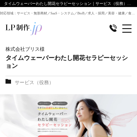
タイムウェーバーわたし開花セラピーセッション｜サービス（役務）｜LP制作.jpのデザイン実績
対応領域：サービス・無形商材／SaaS・システム／BtoB／求人・採用／美容・健康／食品／EC・通販 ほか全業種のLP制作に対応
株式会社ブリス
様
タイムウェーバーわたし開花セラピーセッシ
ョン
サービス（役務）