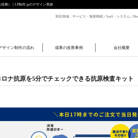
務）｜LP制作.jpのデザイン実績
対応領域：サービス・無形商材／SaaS・システム／B
デザイン制作の流れ
成果の改善事例
会社概要
コロナ抗原を5分でチェックできる抗原検査キット