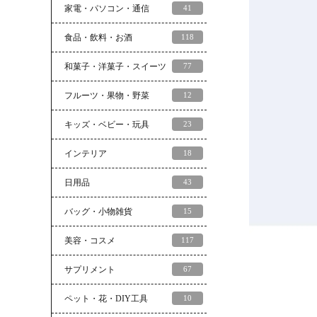
家電・パソコン・通信
41
食品・飲料・お酒
118
和菓子・洋菓子・スイーツ
77
フルーツ・果物・野菜
12
キッズ・ベビー・玩具
23
インテリア
18
日用品
43
バッグ・小物雑貨
15
美容・コスメ
117
サプリメント
67
ペット・花・DIY工具
10