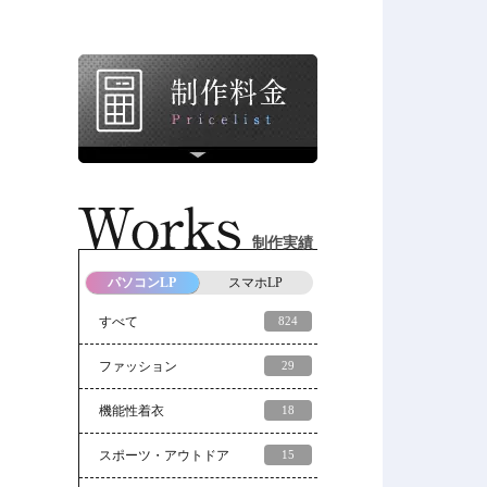
制作実績
パソコンLP
スマホLP
すべて
824
ファッション
29
機能性着衣
18
スポーツ・アウトドア
15