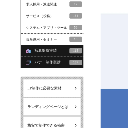
求人採用・派遣関連
17
サービス（役務）
164
システム・アプリ・ツール
56
資産運用・セミナー
18
写真撮影実績
115
バナー制作実績
107
LP制作に必要な素材
ランディングページとは
格安で制作できる秘密