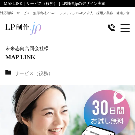
MAP LINK｜サービス（役務）｜LP制作.jpのデザイン実績
対応領域：サービス・無形商材／SaaS・システム／BtoB／求人・採用／美容・健康／食品／EC・通販 ほか全業種のLP制作に対応
未来志向合同会社
様
MAP LINK
サービス（役務）