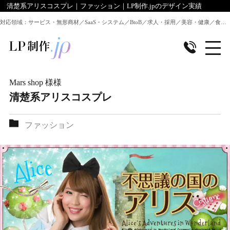
清楚系アリスコスプレ｜ファッション｜LP制作.jpのデザイン実績
対応領域：サービス・無形商材／SaaS・システム／BtoB／求人・採用／美容・健康／食品／EC・通販 ほか全業種のLP制作に対応
Mars shop 様
様
清楚系アリスコスプレ
ファッション