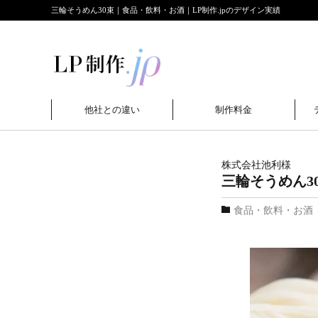
三輪そうめん30束｜食品・飲料・お酒｜LP制作.jpのデザイン実績
他社との違い
制作料金
株式会社池利
様
三輪そうめん3
食品・飲料・お酒