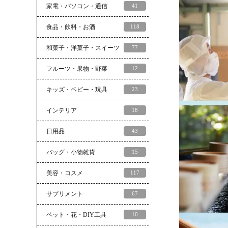
家電・パソコン・通信
41
食品・飲料・お酒
118
和菓子・洋菓子・スイーツ
77
フルーツ・果物・野菜
12
キッズ・ベビー・玩具
23
インテリア
18
日用品
43
バッグ・小物雑貨
15
美容・コスメ
117
サプリメント
67
ペット・花・DIY工具
10