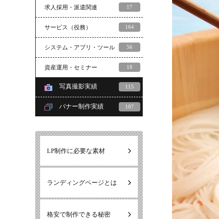
求人採用・派遣関連
17
サービス（役務）
164
システム・アプリ・ツール
56
資産運用・セミナー
18
写真撮影実績
115
バナー制作実績
107
LP制作に必要な素材
ランディングページとは
格安で制作できる秘密