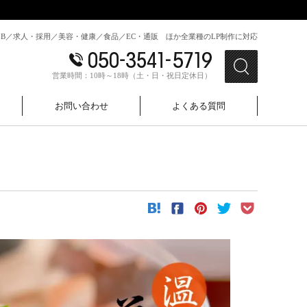
toB／求人・採用／美容・健康／食品／EC・通販 ほか全業種のLP制作に対応
営業時間：10時～18時（土・日・祝日定休日）
お問い合わせ
よくある質問