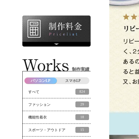
制作実績
パソコンLP
スマホLP
すべて
824
ファッション
29
機能性着衣
18
スポーツ・アウトドア
15