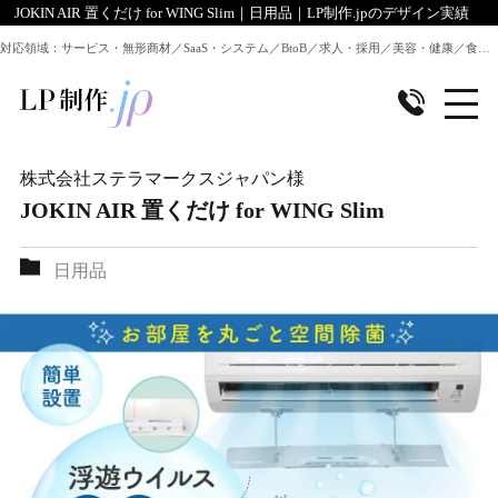
JOKIN AIR 置くだけ for WING Slim｜日用品｜LP制作.jpのデザイン実績
対応領域：サービス・無形商材／SaaS・システム／BtoB／求人・採用／美容・健康／食品／EC・通販 ほか全業種のLP制作に対応
株式会社ステラマークスジャパン
様
JOKIN AIR 置くだけ for WING Slim
日用品