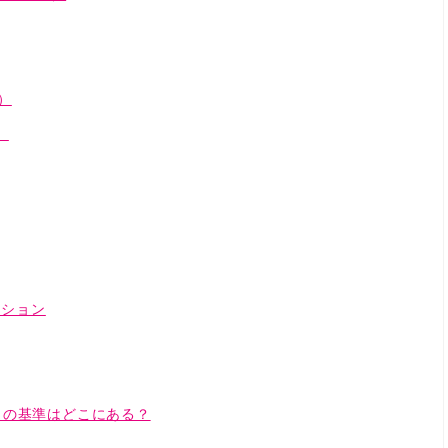
）
）
イション
」の基準はどこにある？