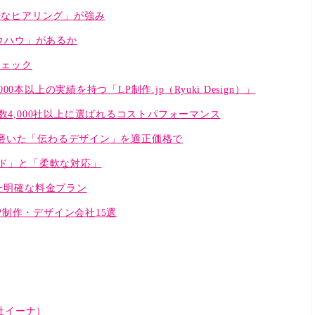
密なヒアリング」が強み
ウハウ」があるか
チェック
本以上の実績を持つ「LP制作.jp（Ryuki Design）」
4,000社以上に選ばれるコストパフォーマンス
ルで磨いた「伝わるデザイン」を適正価格で
ド」と「柔軟な対応」
た明確な料金プラン
制作・デザイン会社15選
社イーナ）