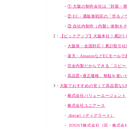
① 大阪の制作会社は「対面・
② EC・通販激戦区の「売るノ
③ 自社内制作（内製）体制を
2：
【ピックアップ】大阪本社！累計5,000
大阪発・全国対応！累計取引社数
楽天・AmazonなどECモー
完全内製だからできる「スピー
高品質×適正価格。無駄を省い
3：
大阪でおすすめの安くて高品質なLP
株式会社バリューエージェント
株式会社ユニアース
digrart（ディグラート）
ZOOST株式会社（旧・株式会