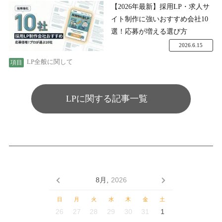
【2026年最新】採用LP・求人サ
イト制作に強いおすすめ会社10
選！応募が増える選び方
2026.6.15
LP全般に関して
LPに関する記事一覧
8月,
2026
日
月
火
水
木
金
土
26
27
28
29
30
31
1