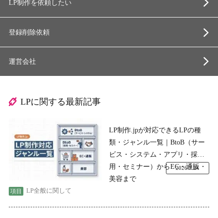
LP制作を依頼したい
登録削除依頼
運営会社
LPに関する最新記事
LP制作.jpが対応できるLPの種
類・ジャンル一覧｜BtoB（サー
ビス・システム・アプリ・採
用・セミナー）からEC・通販・
2026.7.24
美容まで
LP全般に関して