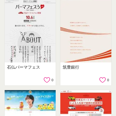
石仏パーマフェス
筑豊銀行
0
0