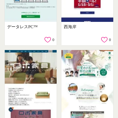
データレスPC™
西海岸
0
0