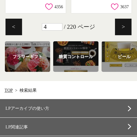
4356
3637
/ 220 ページ
<
>
フラワーギフト
糖質コントロール
ビール
TOP
検索結果
LPアーカイブの使い方
LP関連記事