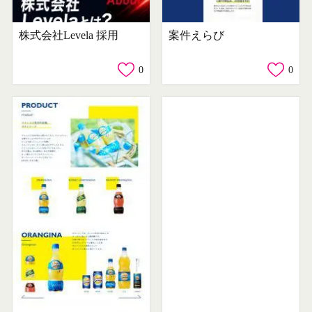
株式会社Levela 採用
案件えらび
0
0