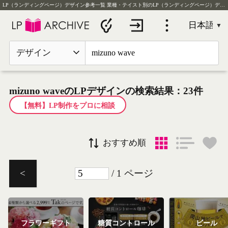
LP（ランディングページ）デザイン参考一覧
業種・テイスト別のLP（ランディングページ）デザイン実例を毎日更新
デザイン
mizuno waveのLPデザインの検索結果：23件
【無料】LP制作をプロに相談
おすすめ順
/ 1 ページ
<
フラワーギフト
糖質コントロール
ビール