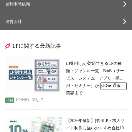
登録削除依頼
運営会社
LPに関する最新記事
LP制作.jpが対応できるLPの種
類・ジャンル一覧｜BtoB（サー
ビス・システム・アプリ・採
用・セミナー）からEC・通販・
2026.7.24
美容まで
LP全般に関して
【2026年最新】採用LP・求人サ
イト制作に強いおすすめ会社10