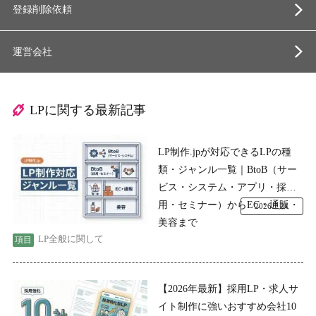
登録削除依頼
運営会社
LPに関する最新記事
LP制作.jpが対応できるLPの種
類・ジャンル一覧｜BtoB（サー
ビス・システム・アプリ・採
用・セミナー）からEC・通販・
2026.7.24
美容まで
LP全般に関して
【2026年最新】採用LP・求人サ
イト制作に強いおすすめ会社10