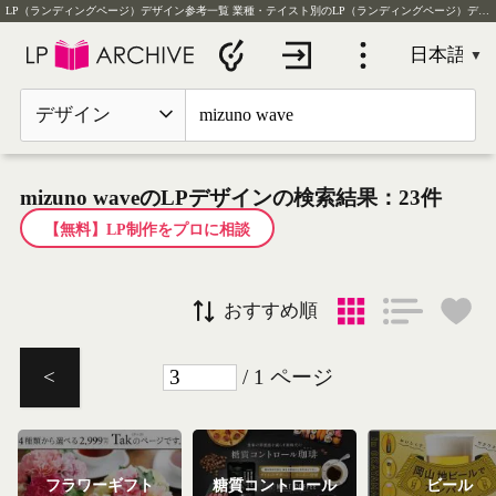
LP（ランディングページ）デザイン参考一覧
業種・テイスト別のLP（ランディングページ）デザイン実例を毎日更新
デザイン
mizuno waveのLPデザインの検索結果：23件
【無料】LP制作をプロに相談
おすすめ順
/ 1 ページ
<
フラワーギフト
糖質コントロール
ビール