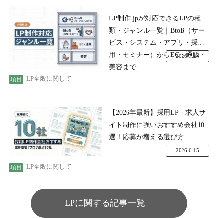
LP制作.jpが対応できるLPの種
類・ジャンル一覧｜BtoB（サー
ビス・システム・アプリ・採
用・セミナー）からEC・通販・
2026.7.24
美容まで
LP全般に関して
【2026年最新】採用LP・求人サ
イト制作に強いおすすめ会社10
選！応募が増える選び方
2026.6.15
LP全般に関して
LPに関する記事一覧